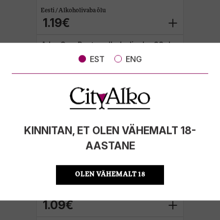
Eesti / Alkoholivaba õlu
1.19€
A.Le Coq Porter alkoholivaba 33cl
EST
ENG
KINNITAN, ET OLEN VÄHEMALT 18-
AASTANE
OLEN VÄHEMALT 18
Eesti / Alkoholivaba õlu
1.09€