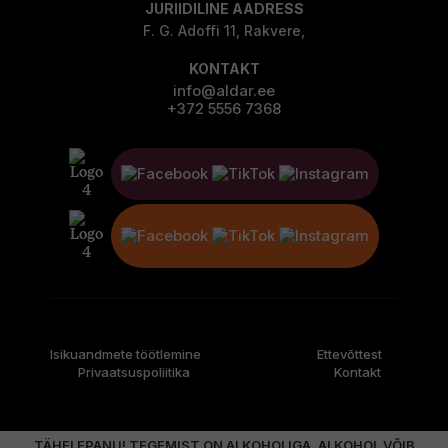
JURIIDILINE AADRESS
F. G. Adoffi 11, Rakvere,
KONTAKT
info@aldar.ee
+372 5556 7368
Isikuandmete töötlemine
Ettevõttest
Privaatsuspoliitika
Kontakt
TÄHELEPANU! TEGEMIST ON ALKOHOLIGA. ALKOHOL VÕIB