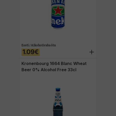
allinn Whisky Show
uhinnaveinid
Eesti / Alkoholivaba õlu
1.09€
Kronenbourg 1664 Blanc Wheat
Beer 0% Alcohol Free 33cl