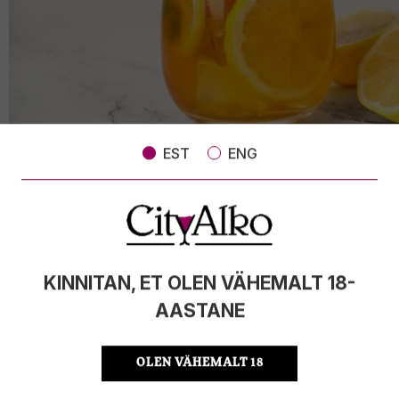
EST
ENG
FOTO: Kosk Limozerro Spritz – kevad klaasis
Tanqueray Virgin 70cl
KINNITAN, ET OLEN VÄHEMALT 18-
AASTANE
OLEN VÄHEMALT 18