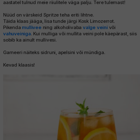
aastatel tulnud meie riiulitele väga palju. Tere tulemast!
allinn Whisky Show
uhinnaveinid
Nüüd on värskeid Spritze teha eriti lihtne.
Täida klaas jääga, lisa tunde järgi Kosk Limozerrot.
Pikenda
mullivee
ning alkoholivaba
valge veini
või
vahuveiniga
. Kui mulliga või mullita veini pole käepärast, siis
sobib ka ainult mullivesi.
Garneeri näiteks sidruni, apelsini või mündiga.
Kevad klaasis!