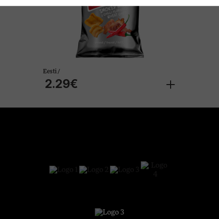
Itaalia / Alkoholivaba jook
26.99€