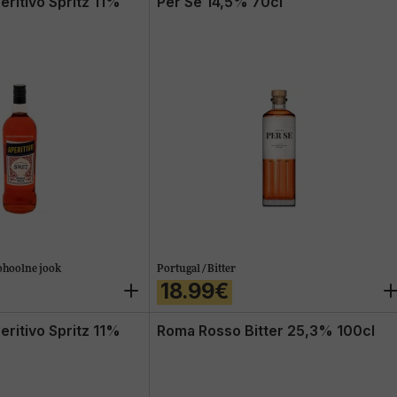
eritivo Spritz 11%
Per Se 14,5% 70cl
ohoolne jook
Portugal / Bitter
18.99€
eritivo Spritz 11%
Roma Rosso Bitter 25,3% 100cl