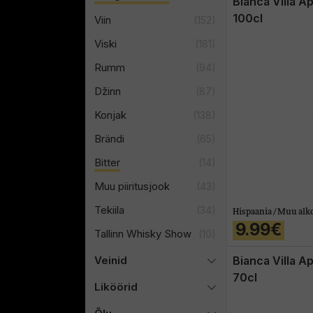
Bianca Villa Ap
100cl
Viin
(152)
Viski
(181)
Rumm
(94)
Džinn
(87)
Konjak
(138)
Brändi
(65)
Bitter
(14)
Muu piiritusjook
(43)
Tekiila
(34)
Hispaania / Muu alk
9.99€
Tallinn Whisky Show
(10)
Veinid
Bianca Villa Ap
70cl
Liköörid