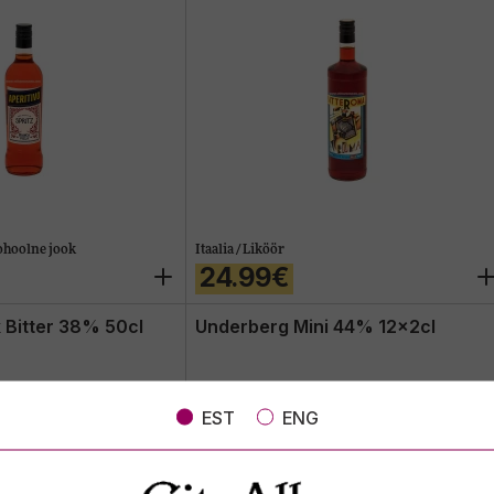
ohoolne jook
Itaalia / Liköör
24.99€
Bitter 38% 50cl
Underberg Mini 44% 12x2cl
EST
ENG