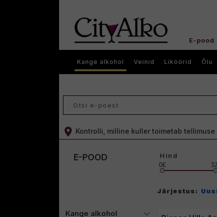
E-pood
Kange alkohol
Veinid
Liköörid
Õlu
Kontrolli, milline kuller toimetab tellimus
Hind
E-POOD
0€
3
Järjestus:
Uus
Kange alkohol