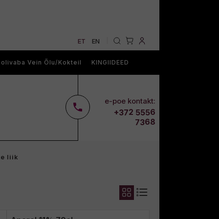
ET
EN
|
olivaba Vein Õlu/Kokteil
KINGIIDEED
e-poe kontakt:
2
6
+37
555
68
73
e liik