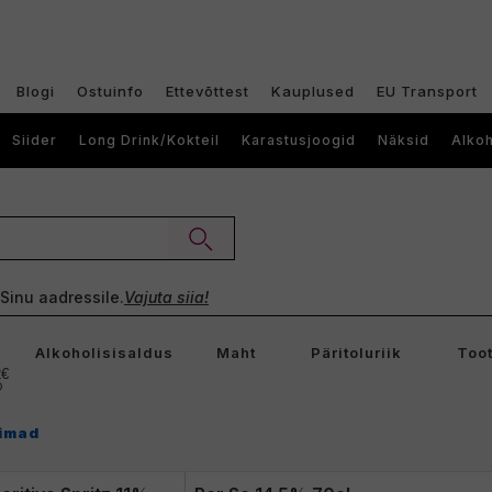
Blogi
Ostuinfo
Ettevõttest
Kauplused
EU Transport
Siider
Long Drink/Kokteil
Karastusjoogid
Näksid
Alkoh
e Sinu aadressile.
Vajuta siia!
Alkoholisisaldus
Maht
Päritoluriik
Toot
2€
imad