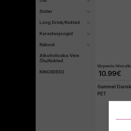
Õlu
Siider
Long Drink/Kokteil
Karastusjoogid
Näksid
Alkoholivaba Vein
Õlu/Kokteil
Hispaania / Muu alk
KINGIIDEED
10.99€
Gammel Dansk 
PET