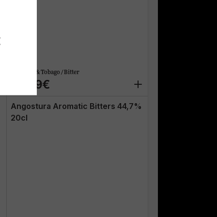
E
Trinidad & Tobago / Bitter
12.99€
Angostura Aromatic Bitters 44,7%
20cl