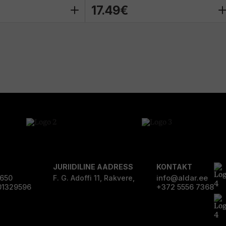
17.49€
JURIIDILINE AADRESS
KONTAKT
info@aldar.ee
0650
F. G. Adoffi 11, Rakvere,
+372 5556 7368
01329596