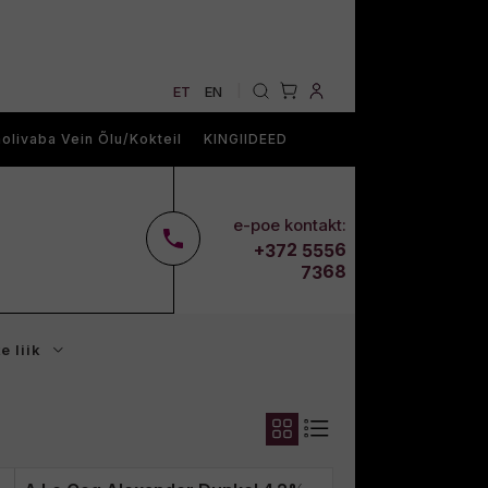
ET
EN
|
olivaba Vein Õlu/Kokteil
KINGIIDEED
e-poe kontakt:
2
6
+37
555
68
73
e liik