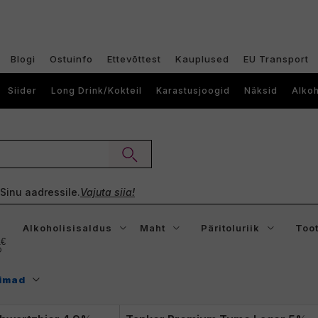
Blogi
Ostuinfo
Ettevõttest
Kauplused
EU Transport
Siider
Long Drink/Kokteil
Karastusjoogid
Näksid
Alkoh
e Sinu aadressile.
Vajuta siia!
Alkoholisisaldus
Maht
Päritoluriik
Toot
1€
imad