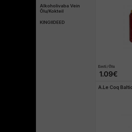
Alkoholivaba Vein
Õlu/Kokteil
KINGIIDEED
Eesti / Õlu
1.09€
A.Le Coq Balti