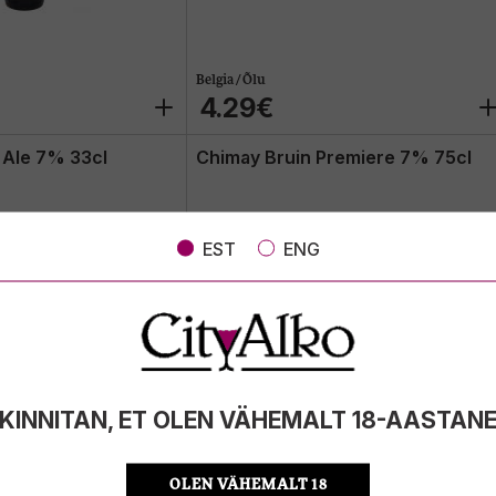
Belgia / Õlu
4.29€
Ale 7% 33cl
Chimay Bruin Premiere 7% 75cl
EST
ENG
KINNITAN, ET OLEN VÄHEMALT 18-AASTAN
OLEN VÄHEMALT 18
Belgia / Õlu