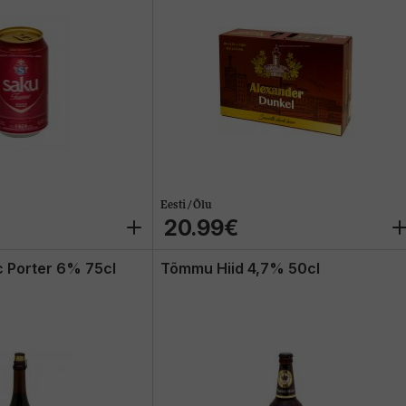
Eesti / Õlu
20.99€
c Porter 6% 75cl
Tõmmu Hiid 4,7% 50cl