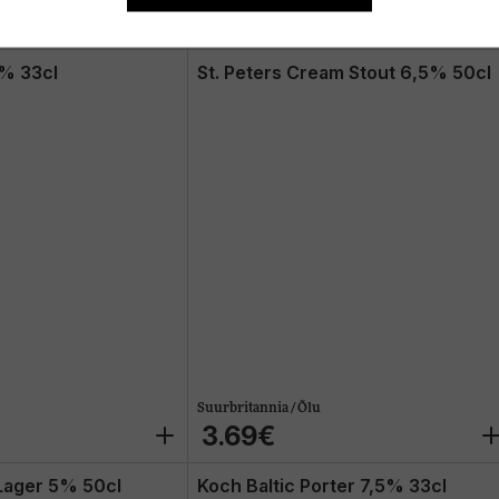
9.99€
% 33cl
St. Peters Cream Stout 6,5% 50cl
Suurbritannia / Õlu
3.69€
Lager 5% 50cl
Koch Baltic Porter 7,5% 33cl