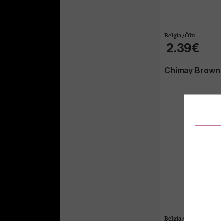
Belgia / Õlu
2.39€
Chimay Brown 
Belgia / Õlu