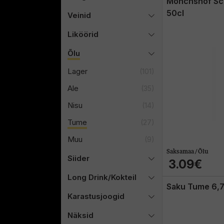
Mönchshof Sc
50cl
Veinid
Liköörid
Õlu
Lager
(101)
Ale
(35)
Nisu
(14)
Tume
(27)
Muu
(9)
Saksamaa / Õlu
Siider
3.09€
Long Drink/Kokteil
Saku Tume 6,
Karastusjoogid
Näksid