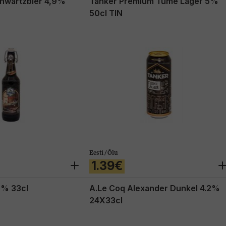
hwartzbier 4,9%
Tanker Premium Tume Lager 5%
50cl TIN
Eesti / Õlu
1.39€
7% 33cl
A.Le Coq Alexander Dunkel 4.2%
24X33cl