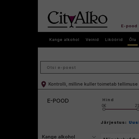
E-pood
Kange alkohol
Veinid
Liköörid
Õlu
Kontrolli, milline kuller toimetab tellimus
Hind
E-POOD
0€
2
Järjestus:
Uus
Kange alkohol