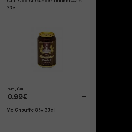
A.Le Coq Alexander Dunkel 4.2%
33cl
Eesti / Õlu
0.99€
Mc Chouffe 8% 33cl