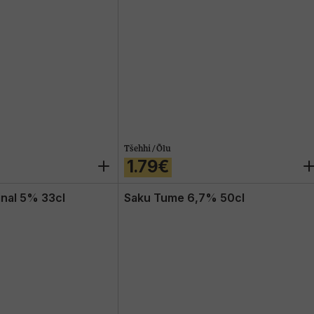
Tšehhi / Õlu
1.79€
inal 5% 33cl
Saku Tume 6,7% 50cl