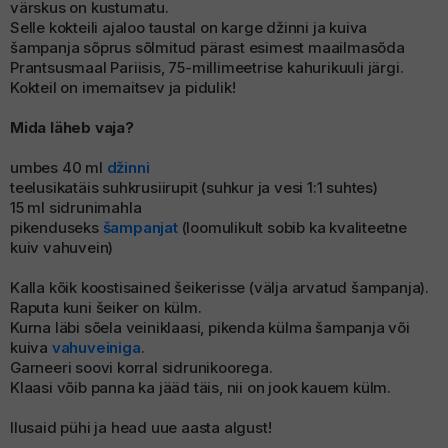
värskus on kustumatu.
allinn Whisky Show
uhinnaveinid
Selle kokteili ajaloo taustal on karge džinni ja kuiva
šampanja sõprus sõlmitud pärast esimest maailmasõda
Prantsusmaal Pariisis, 75-millimeetrise kahurikuuli järgi.
Kokteil on imemaitsev ja pidulik!
Mida läheb vaja?
umbes 40 ml
džinni
teelusikatäis suhkrusiirupit (suhkur ja vesi 1:1 suhtes)
15 ml sidrunimahla
pikenduseks
šampanjat
(loomulikult sobib ka kvaliteetne
kuiv vahuvein)
Kalla kõik koostisained šeikerisse (välja arvatud šampanja).
Raputa kuni šeiker on külm.
Kurna läbi sõela veiniklaasi, pikenda külma šampanja või
kuiva
vahuveiniga
.
Garneeri soovi korral sidrunikoorega.
Klaasi võib panna ka jääd täis, nii on jook kauem külm.
Ilusaid pühi ja head uue aasta algust!