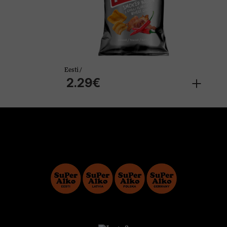
Eesti /
2.29€