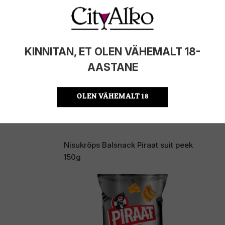
KINNITAN, ET OLEN VÄHEMALT 18-
AASTANE
FOTO: Šampanjakokteil French 75 on imemaitsev ja pidulik
OLEN VÄHEMALT 18
Nisukrõps Balsnack Piraat suit peek
150g