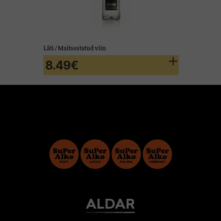
Läti / Maitsestatud viin
8.49€