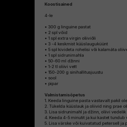
Koostisained
4-le
• 300 g linguine pastat
• 2 spl võid
• 1 spl extra virgin oliiviõli
• 3 -4 keskmist küüslauguküünt
• 5 spl kivideta rohelisi või kalamáta oliiv
• 1 spl sidrunimahla
• 50-60 ml džinni
• 1-2 tl oliivi vett
• 150-200 g sinihallitusjuustu
• sool
• pipar
Valmistamisõpetus
1. Keeda linguine pasta vastavalt pakil ol
2. Tükelda küüslauk ja oliivid ning prae oli
3. Lisa sidrunimahl ja džinn, oliivi vedelik
4. Keeda 4-5 minutit ja kui kastet tundub 
5. Lisa värske või kuivatatud petersell ja 