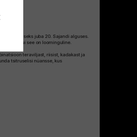
E
 sai populaarseks juba 20. Sajandi alguses.
 nauditav kui see on loominguline.
inatsioon teraviljast, riisist, kadakast ja
unda tsitruselisi nüansse, kus