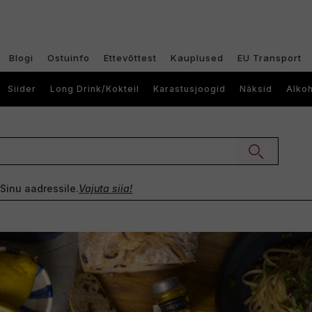
Blogi
Ostuinfo
Ettevõttest
Kauplused
EU Transport
Siider
Long Drink/Kokteil
Karastusjoogid
Näksid
Alkoh
e Sinu aadressile.
Vajuta siia!