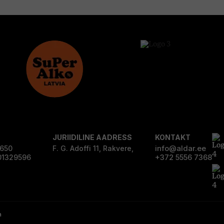
JURIIDILINE AADRESS
KONTAKT
info@aldar.ee
0650
F. G. Adoffi 11, Rakvere,
+372 5556 7368
01329596
a