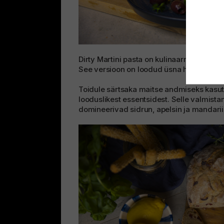
Dirty Martini pasta on kulinaarne uuendus,
See versioon on loodud üsna hiljuti, ning
Toidule särtsaka maitse andmiseks kas
looduslikest essentsidest. Selle valmistam
domineerivad sidrun, apelsin ja mandari