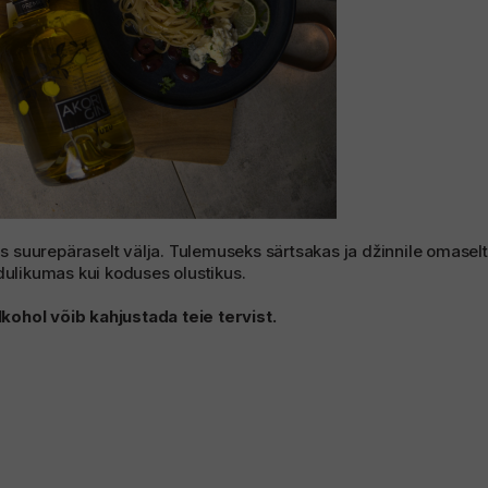
suurepäraselt välja. Tulemuseks särtsakas ja džinnile omaselt 
dulikumas kui koduses olustikus.
ohol võib kahjustada teie tervist.