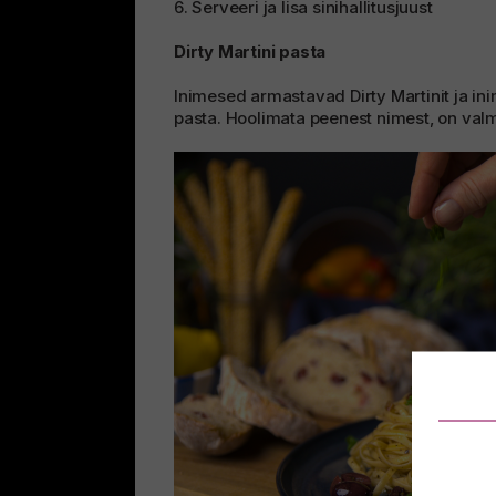
6. Serveeri ja lisa sinihallitusjuust
Dirty Martini pasta
Inimesed armastavad Dirty Martinit ja in
pasta. Hoolimata peenest nimest, on valmi