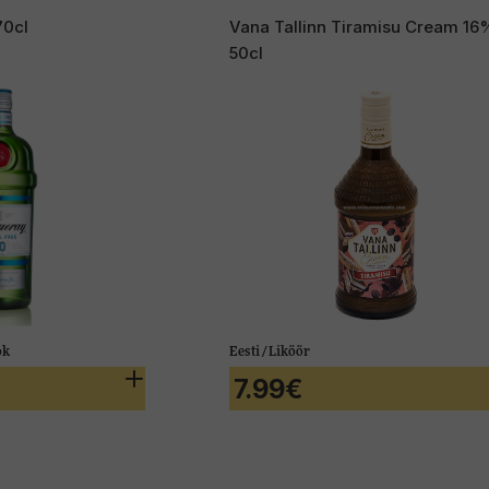
Jim Beam White Label 40% 70cl
M
Ameerika Ühendriigid / Whiskey
Tš
19.99€