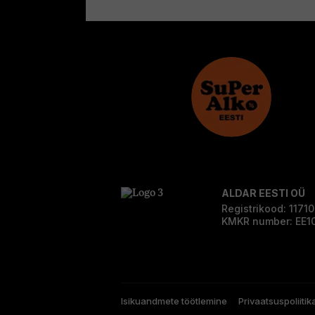
ALDAR EESTI OÜ
Registrikood: 1171
KMKR number: EE1
Isikuandmete töötlemine
Privaatsuspoliitik