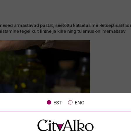
imesed armastavad pastat, seetõttu katsetasime Retseptisahtlis 
stamine tegelikult lihtne ja kiire ning tulemus on imemaitsev.
EST
ENG