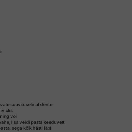
e
evale soovitusele al dente
iviõlis
 ning või
vähe, lisa veidi pasta keeduvett
pasta, sega kõik hästi läbi