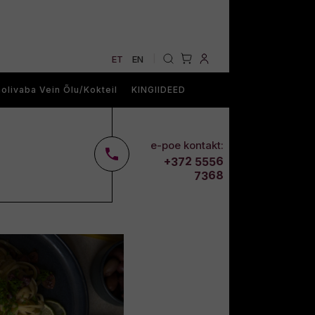
ET
EN
|
olivaba Vein Õlu/Kokteil
KINGIIDEED
e-poe kontakt:
2
6
+37
555
68
73