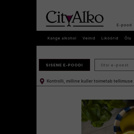
E-pood
Kange alkohol
Veinid
Liköörid
Õlu
SISENE E-POODI
Kontrolli, milline kuller toimetab tellimus