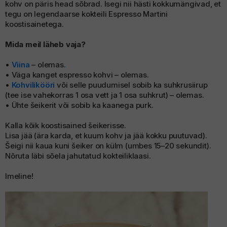
kohv on päris head sõbrad. Isegi nii hästi kokkumängivad, et
allinn Whisky Show
uhinnaveinid
tegu on legendaarse kokteili Espresso Martini
koostisainetega.
Mida meil läheb vaja?
•
Viina
– olemas
.
• Väga kanget espresso kohvi – olemas.
•
Kohvilikööri
või selle puudumisel sobib ka suhkrusiirup
(tee ise vahekorras 1 osa vett ja 1 osa suhkrut) – olemas.
• Ühte šeikerit või sobib ka kaanega purk.
Kalla kõik koostisained šeikerisse.
Lisa jää (ära karda, et kuum kohv ja jää kokku puutuvad).
Šeigi nii kaua kuni šeiker on külm (umbes 15–20 sekundit).
Nõruta läbi sõela jahutatud kokteiliklaasi.
Imeline!