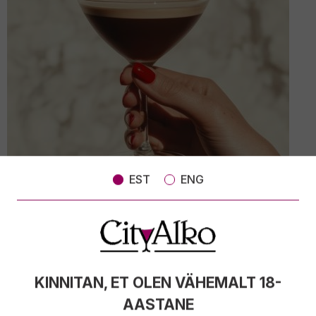
EST
ENG
FOTO: Legendaarne kokteil Espresso Martini
KINNITAN, ET OLEN VÄHEMALT 18-
AASTANE
Nisukrõps Balsnack Piraat suit peek