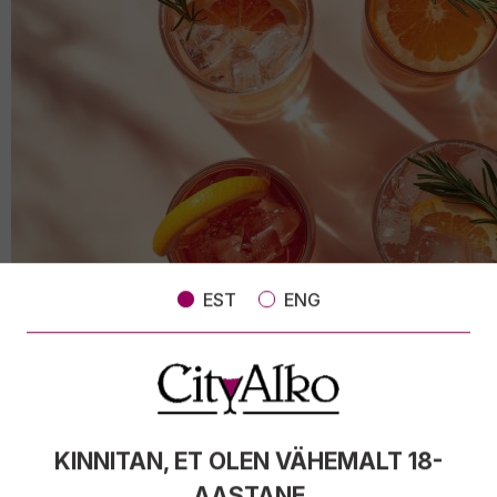
EST
ENG
FOTO: Sitsiilia Polara toonikud ja karastusjoogid teevad elu
lihtsaks
KINNITAN, ET OLEN VÄHEMALT 18-
AASTANE