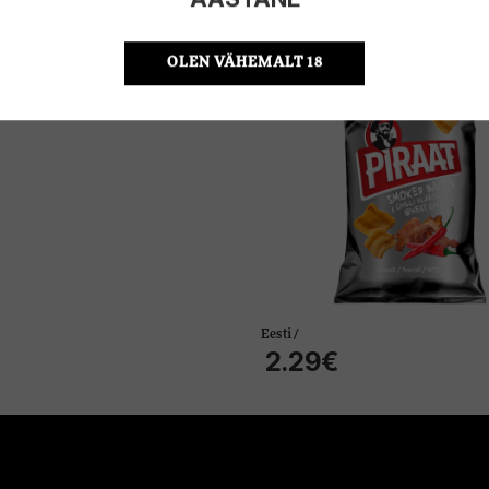
Nisukrõps Balsnack Piraat suit peek
150g
OLEN VÄHEMALT 18
Eesti /
2.29€