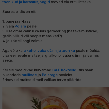
toonikud ja karastusjoogid
teevad elu eriti lihtsaks.
allinn Whisky Show
uhinnaveinid
Suures pildis on nii:
1. pane jää klaasi
2. vala
Polara
peale
3. lisa omal valikul kaunis garneering (näiteks mustikad,
greibi viilud või hoopis maasikad?)
4. ja kokteil ongi valmis
Aga võib ka
alkoholivaba džinn ja tooniku
peale mõelda.
Lisa eelnevale maitse järgi alkoholivaba džinni ja valmis
seegi.
Kellele meeldivad kuivemad
G&T kokteilid
, siis saab
pikendada
mullivee
ja
Polaraga
pooleks.
Erinevaid maitseid meil valikus terve pikk rida!