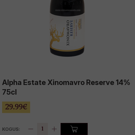
allinn Whisky Show
uhinnaveinid
Alpha Estate Xinomavro Reserve 14%
75cl
29.99€
KOGUS: