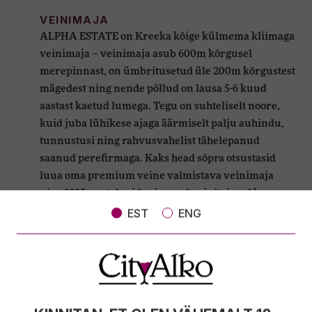
VEINIMAJA
ALPHA ESTATE on Kreeka kõige külmema kliimaga
veinimaja – veinimaja asub 600m kõrgusel
merepinnast, on ümbritusetud üle 200m kõrgustest
mägedest ning nende põllud on lausa 5-6 kuud
aastast kaetud lumega. Tegu on suhteliselt noore,
kuid juba lühikese ajaga äärmiselt palju auhindu,
tunnustusi ning rahvusvahelist tähelepanud
saanud perefirmaga. Kaks head sõpra otsustasid
luua oma premium veine valmistava veinimaja
ning 1995. aastal said esimesed veinitaimed ka
mulda - tegu oli siis veel vaid 7 ha suuruse põlluga.
EST
ENG
10 aastat hiljem andis veinimaja välja oma esimesed
veinid, ning sealt edasi on igal aastal lisanudnud
uusi projekte, uusi arendusi ning vähehaaval ka
uut haritavat maad. Veinimaja au ja uhkus on
nende modernsus, koostöö paljude kohalike ning ka