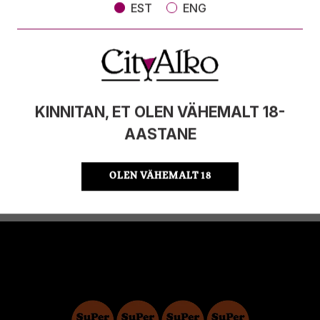
EST
ENG
ALKOHOLISISALDUS
15%
MAHT
0.7l
PÄRITOLURIIK
Hispaania
TOOTE LIIK
Liköör
ÜHIKU HIND
28.56 €/l
KOOD
8410417200962
KINNITAN, ET OLEN VÄHEMALT 18-
KOGUS KASTIS
6
AASTANE
OLEN VÄHEMALT 18