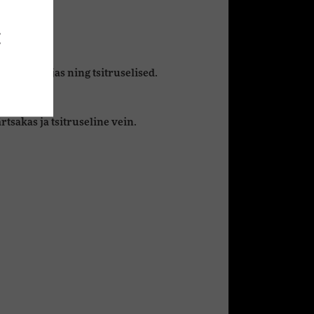
E
ised puuviljas ning tsitruselised.
rtsakas ja tsitruseline vein.