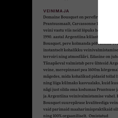
VEINIMAJA
Domaine Bousquet on perefirma, mis sai
Prantsusmaalt, Carcassonne linnast, kui
veini vastu viis neid lõpuks hoopis Arge
1990. aastal Argentiina külastamist arm
Bousquet, pere kolmanda põlvkonna vei
instantselt kohalikku veinivalmistamise
terroiri ning atmosfääri. Edasine on jub
Tänapäeval valmistab pere ühtesid Arg
veine, merepinnast pea 1600m kõrgema
mägedes, mida kohalikud pidasid tollal l
ning liiga külmaks kasvualaks, kuid kus
nägi just silda oma kodumaa Prantsuse 
ja Argentiina veinivalmistamise vahel.
Bousquet suurepärase kvaliteediga vei
vaid parimaid maaharimispraktikaid si
ning 100% orgaaniliselt. Omistatud