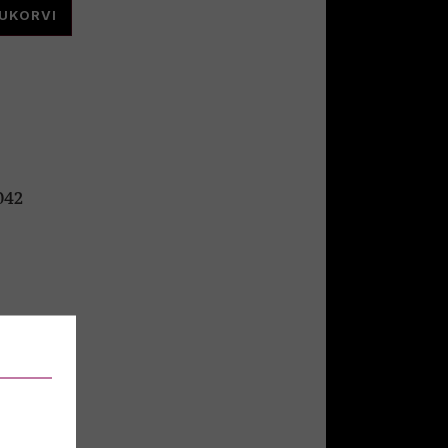
TUKORVI
042