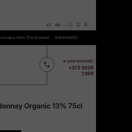
ET
EN
|
olivaba Vein Õlu/Kokteil
KINGIIDEED
e-poe kontakt:
2
6
+37
555
68
73
onnay Organic 13% 75cl