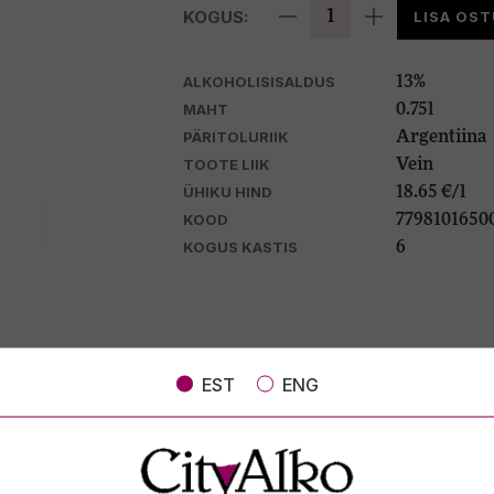
KOGUS:
LISA OS
ALKOHOLISISALDUS
13%
MAHT
0.75l
PÄRITOLURIIK
Argentiina
TOOTE LIIK
Vein
ÜHIKU HIND
18.65 €/l
KOOD
7798101650
KOGUS KASTIS
6
EST
ENG
VIINAMARJAD
100% Chardonnay