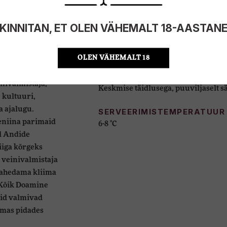
VÄRVUS
Helekollane rohekate alatoonidega
KINNITAN, ET OLEN VÄHEMALT 18-AASTAN
 alguse
AROOM
d suur kirg
Värske ja elav, esile tulevad troopil
OLEN VÄHEMALT 18
ntiinasse. Peale
us Jean
MAITSE
nivalmistaja,
Keskmise täidlusega, puuviljaselt sä
 kultuuri,
a ajalugu.
SERVEERIMISTEMPERATUUR
eniina parimaid
6-8 °C
l Andide
iiga kõrgeks
 veinivalmistaja
jahedama kliima
 Kõik Doamine
nid valmivad
lmas pidades