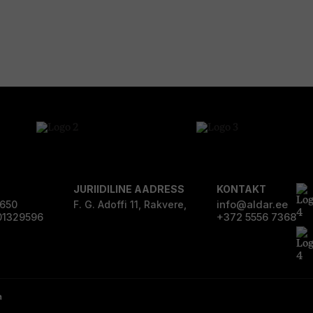
JURIIDILINE AADRESS
KONTAKT
info@aldar.ee
0650
F. G. Adoffi 11, Rakvere,
+372 5556 7368
01329596
a