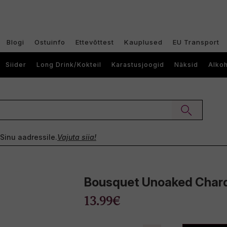
Blogi
Ostuinfo
Ettevõttest
Kauplused
EU Transport
Siider
Long Drink/Kokteil
Karastusjoogid
Näksid
Alkoh
e Sinu aadressile.
Vajuta siia!
Bousquet Unoaked Chard
13.99€