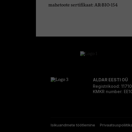
mahetoote sertifikaat: AR-BIO-154
ALDAR EESTI OÜ
Registrikood: 1171
KMKR number: EE1
Isikuandmete töötlemine
Privaatsuspoliitik