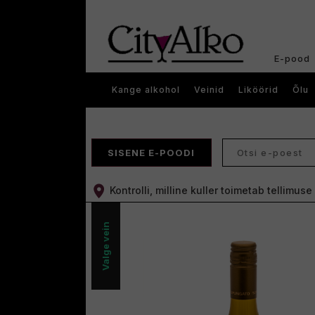
E-pood
Kange alkohol
Veinid
Liköörid
Õlu
SISENE E-POODI
Kontrolli, milline kuller toimetab tellimus
Valge vein