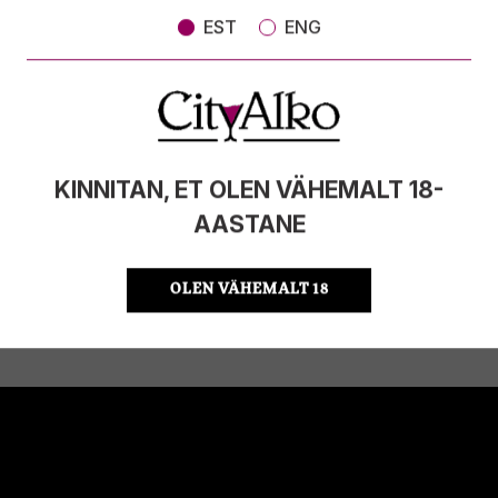
MAHT
0.75l
EST
ENG
PÄRITOLURIIK
Hispaania
TOOTE LIIK
KPN-vein
ÜHIKU HIND
17.32 €/l
KOOD
8420805010202
KOGUS KASTIS
6
KINNITAN, ET OLEN VÄHEMALT 18-
AASTANE
ÖKO
ES-ECO-019-CT
OLEN VÄHEMALT 18