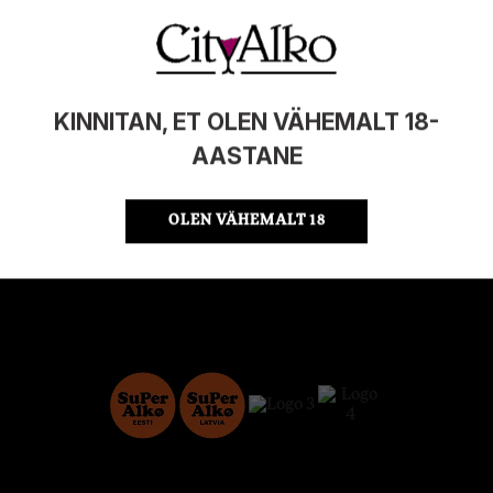
PÄRITOLURIIK
Kreeka
ÜHIKU HIND
9.97 €/KG
KOOD
4742883013567
KOGUS KASTIS
20
KINNITAN, ET OLEN VÄHEMALT 18-
AASTANE
OLEN VÄHEMALT 18