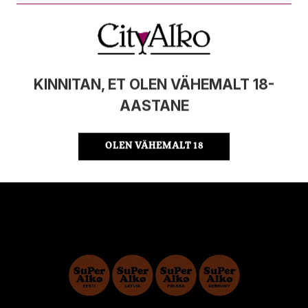
MAHT
0.3KG
PÄRITOLURIIK
Kreeka
ÜHIKU HIND
9.97 €/KG
KOOD
5201085542033
KINNITAN, ET OLEN VÄHEMALT 18-
KOGUS KASTIS
20
AASTANE
OLEN VÄHEMALT 18