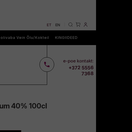
ET
EN
|
olivaba Vein Õlu/Kokteil
KINGIIDEED
e-poe kontakt:
2
6
+37
555
68
73
 Rum 40% 100cl