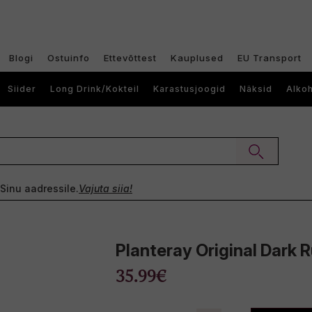
Blogi
Ostuinfo
Ettevõttest
Kauplused
EU Transport
Siider
Long Drink/Kokteil
Karastusjoogid
Näksid
Alkoh
e Sinu aadressile.
Vajuta siia!
Planteray Original Dark
35.99€