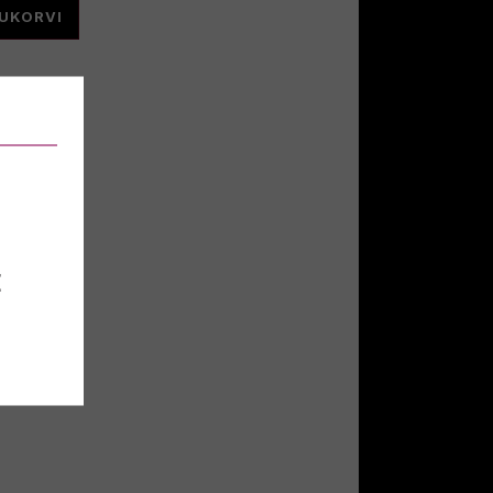
TUKORVI
8666
E