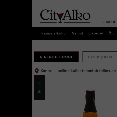
E-pood
Kange alkohol
Veinid
Liköörid
Õlu
SISENE E-POODI
Kontrolli, milline kuller toimetab tellimus
Rumm