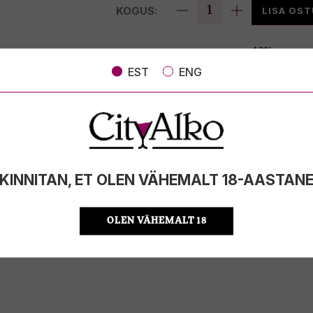
KOGUS:
LISA OS
ALKOHOLISISALDUS
40%
MAHT
1l
EST
ENG
PÄRITOLURIIK
Jamaica
TOOTE LIIK
Rumm
ÜHIKU HIND
35.99 €/l
KOOD
346041053
KOGUS KASTIS
6
KINNITAN, ET OLEN VÄHEMALT 18-AASTAN
OLEN VÄHEMALT 18