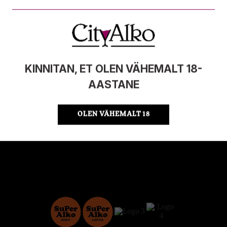
MAHT
0.2l
PÄRITOLURIIK
Eesti
TOOTE LIIK
Maitsestatud viin
ÜHIKU HIND
24.95 €/l
KOOD
4740050003878
KINNITAN, ET OLEN VÄHEMALT 18-
KOGUS KASTIS
20
AASTANE
OLEN VÄHEMALT 18