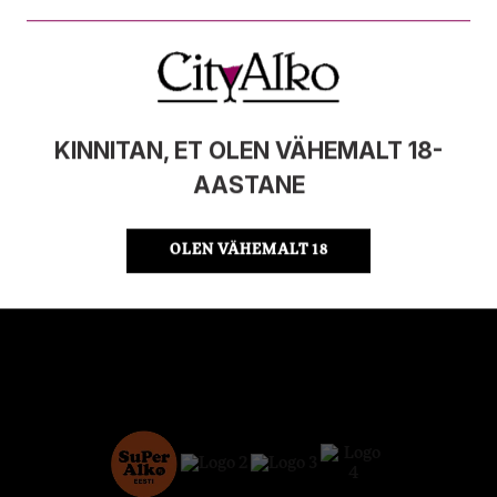
MAHT
1l
PÄRITOLURIIK
Eesti
TOOTE LIIK
Rumm
ÜHIKU HIND
18.99 €/l
KOOD
4742883010689
KINNITAN, ET OLEN VÄHEMALT 18-
KOGUS KASTIS
6
AASTANE
OLEN VÄHEMALT 18