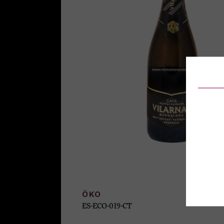
ÖKO
ES-ECO-019-CT