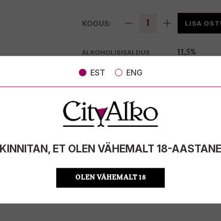
KOGUS:
LISA OS
ALKOHOLISISALDUS
11,5%
MAHT
0.75l
EST
ENG
PÄRITOLURIIK
Hispaania
TOOTE LIIK
KPN-kvalit
ÜHIKU HIND
21.32 €/l
KOOD
8410023016
KOGUS KASTIS
6
KINNITAN, ET OLEN VÄHEMALT 18-AASTAN
OLEN VÄHEMALT 18