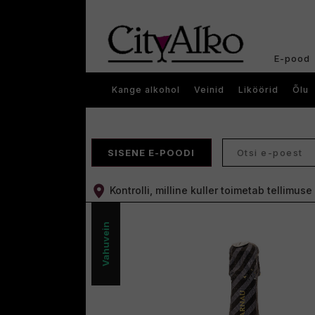
E-pood
Kange alkohol
Veinid
Liköörid
Õlu
SISENE E-POODI
Kontrolli, milline kuller toimetab tellimus
Vahuvein