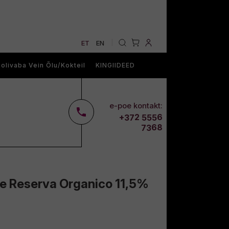
ET
EN
|
olivaba Vein Õlu/Kokteil
KINGIIDEED
e-poe kontakt:
2
6
+37
555
68
73
re Reserva Organico 11,5%