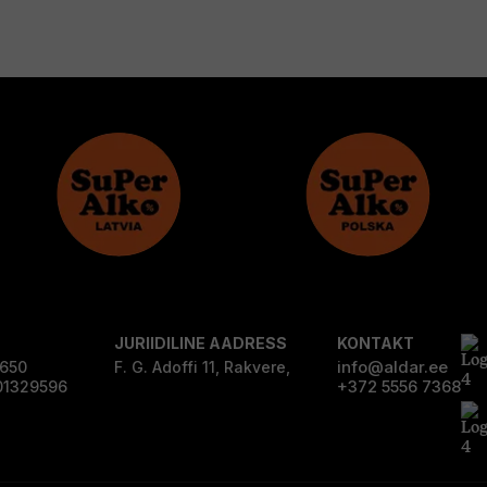
JURIIDILINE AADRESS
KONTAKT
info@aldar.ee
0650
F. G. Adoffi 11, Rakvere,
+372 5556 7368
01329596