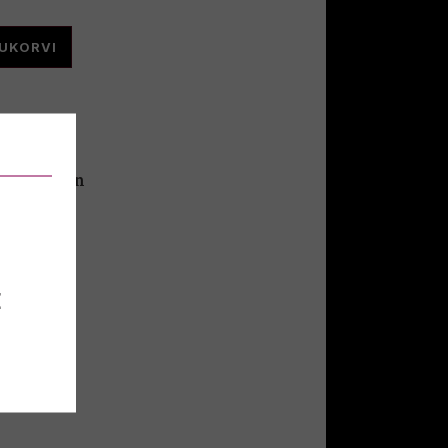
TUKORVI
eetvahuvein
292
E