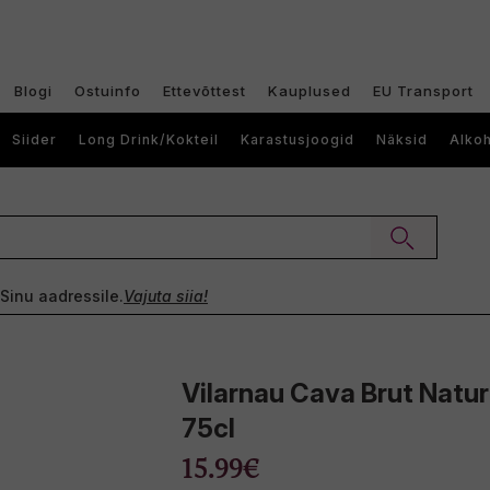
Blogi
Ostuinfo
Ettevõttest
Kauplused
EU Transport
Siider
Long Drink/Kokteil
Karastusjoogid
Näksid
Alkoh
e Sinu aadressile.
Vajuta siia!
Vilarnau Cava Brut Natu
75cl
15.99€