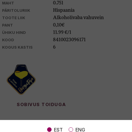
MAHT
0.75l
PÄRITOLURIIK
Hispaania
TOOTE LIIK
Alkoholivaba vahuvein
PANT
0,10€
ÜHIKU HIND
11.99 €/l
KOOD
8410023096171
KOGUS KASTIS
6
SOBIVUS TOIDUGA
EST
ENG