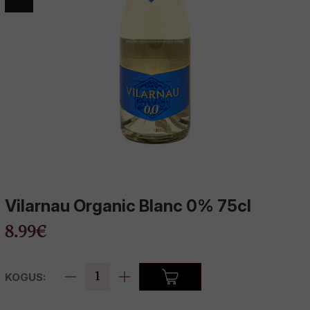
allinn Whisky Show
uhinnaveinid
Vilarnau Organic Blanc 0% 75cl
8.99€
KOGUS: