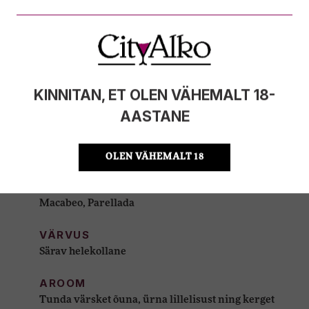
VEINIMAJAD
Vilarnau orgaanilised cavad tulevad väikesest, kuid
moodsa tehnoloogiaga keskkonnale rõhuvast
veinimajast, mis asub Monserrati mägede ning
Vahemere vahel ja on tugevalt mõjutatud lähedal
asuva Barcelona modernsest, elavast ja
KINNITAN, ET OLEN VÄHEMALT 18-
kosmpoliitsest hõngust. Nende põhimõte on teha
AASTANE
hoolikalt valmistatud käsitöö (artisanal) cavat,
hoides alati silma peal oma ökoloogilisel jalajäljel
ning jätkusuutlikkusel.
OLEN VÄHEMALT 18
VIINAMARJAD
Macabeo, Parellada
VÄRVUS
Särav helekollane
AROOM
Tunda värsket õuna, ürna lillelisust ning kerget