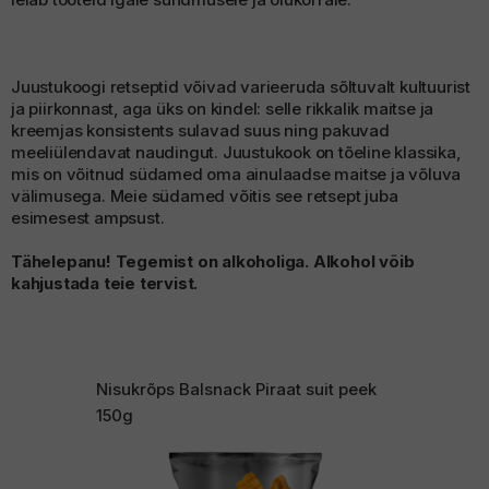
Juustukoogi retseptid võivad varieeruda sõltuvalt kultuurist
ja piirkonnast, aga üks on kindel: selle rikkalik maitse ja
kreemjas konsistents sulavad suus ning pakuvad
meeliülendavat naudingut. Juustukook on tõeline klassika,
mis on võitnud südamed oma ainulaadse maitse ja võluva
välimusega. Meie südamed võitis see retsept juba
esimesest ampsust.
Tähelepanu! Tegemist on alkoholiga. Alkohol võib
kahjustada teie tervist.
Nisukrõps Balsnack Piraat suit peek
150g