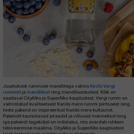
Juustukook rummiste mandlitega valmis
Kochi Vergi
rummist
ja
mandlitest
ning mandlilaastudest. Kõik on
saadaval CityAlko ja SuperAlko kauplustest. Vergi rumm on
valmistatud kvaliteetsest Kariibi mere rummi piiritusest ning
toote pakend on inspireeritud Kariibi mere kultuurist.
Pakendit kaunistavad piraadid ja võluvad merineitsid ning
iga pakendi tagaküljel on mõistatus, mis avardab rohkem
tätoveerimise maailma. CityAlko ja SuperAlko kauplustest
leiab tooteid igale sündmusele ja olukorrale.