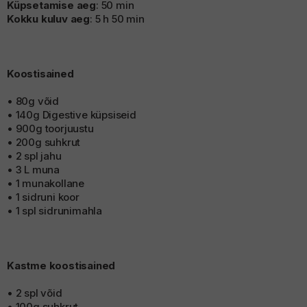
Küpsetamise aeg
: 50 min
allinn Whisky Show
uhinnaveinid
Kokku kuluv aeg
: 5 h 50 min
Koostisained
• 80g võid
• 140g Digestive küpsiseid
• 900g toorjuustu
• 200g suhkrut
• 2 spl jahu
• 3 L muna
• 1 munakollane
• 1 sidruni koor
• 1 spl sidrunimahla
Kastme koostisained
• 2 spl võid
• 100g suhkrut