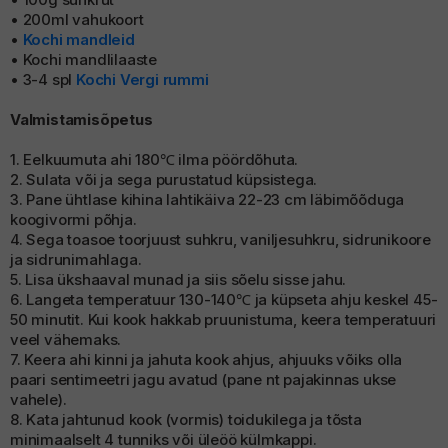
• 200ml vahukoort
•
Kochi mandleid
• Kochi mandlilaaste
• 3-4 spl
Kochi Vergi rummi
Valmistamisõpetus
1. Eelkuumuta ahi 180℃ ilma pöördõhuta.
2. Sulata või ja sega purustatud küpsistega.
3. Pane ühtlase kihina lahtikäiva 22-23 cm läbimõõduga
koogivormi põhja.
4. Sega toasoe toorjuust suhkru, vaniljesuhkru, sidrunikoore
ja sidrunimahlaga.
5. Lisa ükshaaval munad ja siis sõelu sisse jahu.
6. Langeta temperatuur 130-140℃ ja küpseta ahju keskel 45-
50 minutit. Kui kook hakkab pruunistuma, keera temperatuuri
veel vähemaks.
7. Keera ahi kinni ja jahuta kook ahjus, ahjuuks võiks olla
paari sentimeetri jagu avatud (pane nt pajakinnas ukse
vahele).
8. Kata jahtunud kook (vormis) toidukilega ja tõsta
minimaalselt 4 tunniks või üleöö külmkappi.