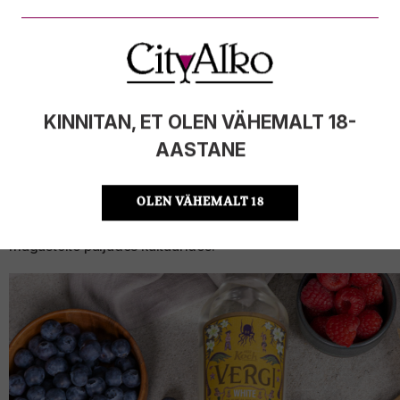
erines see pisut tänapäeval tuntud juustukoogist. Sellele
ajastule oli kohane küpsetada juustukook kitsepiimast,
nisujahust ja meest, mis tegid koogi tekstuuri tihkeks ja
maitse hapukaks. Alles keskajal arenesid koogiretseptid
edasi. Kuivatatud puuviljad, vürtsid ja suhkur on kõigest
mõned näited, kuidas kooki täiustati. 16. Sajandil kogus
KINNITAN, ET OLEN VÄHEMALT 18-
magustoit kuulsust Prantsusmaal, kus seda tunti nime all
“kustard au fromage”. Juustukoogi tegi eriliseks “fromage
AASTANE
blanc” juust. Samuti levisid Prantsusmaal esimesed
retseptiraamatud, mis sisaldasid juustukoogi retsepte. 18.
Sajandil levis juustukook ka Põhja-Ameerikasse ja seda
OLEN VÄHEMALT 18
täiustati veelgi. Juustukoogi populaarsus on püsinud läbi
aegade ja tänapäeval on see üks armastatumaid
magustoite paljudes kultuurides.